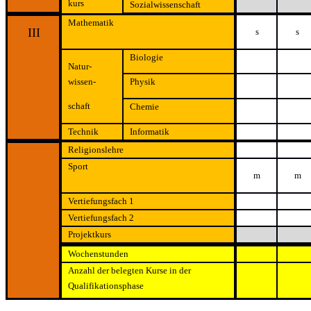
kurs
Sozialwissenschaft
Mathematik
III
s
s
Biologie
Natur-
wissen-
Physik
schaft
Chemie
Technik
Informatik
Religionslehre
Sport
m
m
Vertiefungsfach 1
Vertiefungsfach 2
Projektkurs
Wochenstunden
Anzahl der belegten Kurse in der
Qualifikationsphase