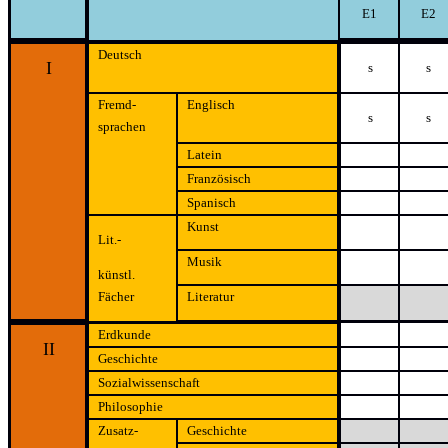
E1
E2
Deutsch
I
s
s
Fremd-
Englisch
s
s
sprachen
Latein
Französisch
Spanisch
Kunst
Lit.-
Musik
künstl.
Fächer
Literatur
Erdkunde
II
Geschichte
Sozialwissenschaft
Philosophie
Zusatz-
Geschichte