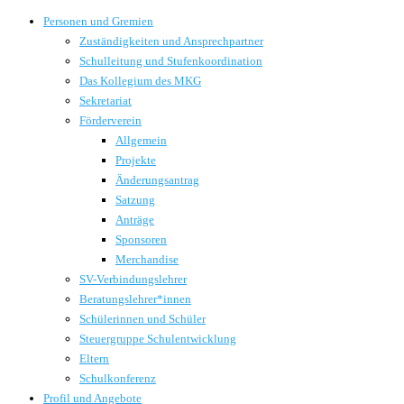
Personen und Gremien
Zuständigkeiten und Ansprechpartner
Schulleitung und Stufenkoordination
Das Kollegium des MKG
Sekretariat
Förderverein
Allgemein
Projekte
Änderungsantrag
Satzung
Anträge
Sponsoren
Merchandise
SV-Verbindungslehrer
Beratungslehrer*innen
Schülerinnen und Schüler
Steuergruppe Schulentwicklung
Eltern
Schulkonferenz
Profil und Angebote